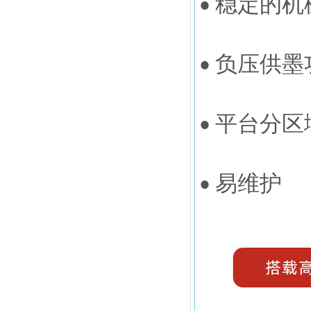
• 稳定的
•
平
•
•